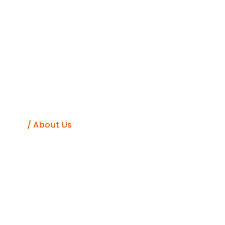
About Us
Home
/ About Us