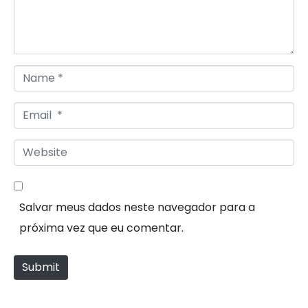
e
n
t
*
N
a
E
m
m
e
W
a
*
e
i
b
l
Salvar meus dados neste navegador para a
s
*
próxima vez que eu comentar.
i
t
Submit
e