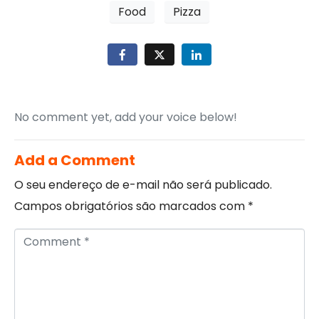
Food
Pizza
No comment yet, add your voice below!
Add a Comment
O seu endereço de e-mail não será publicado.
Campos obrigatórios são marcados com
*
C
o
m
m