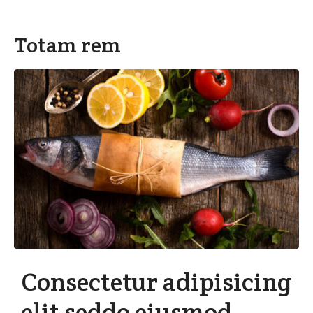
Totam rem
Consectetur adipisicing
elit seddo eiusmod